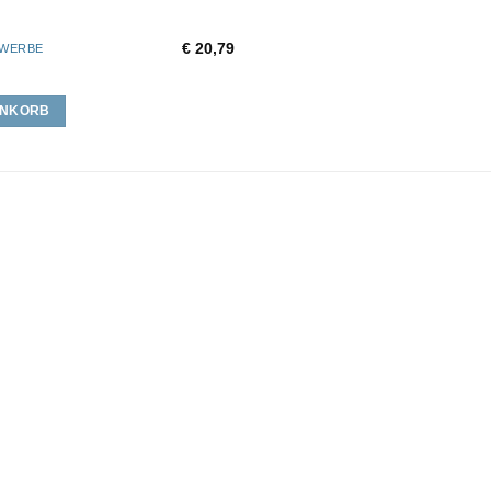
€
20,79
EWERBE
ENKORB