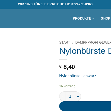
WIR SIND FÜR SIE ERREICHBAR: 07242/350963
PRODUKTE
SHOP
START
/
DAMPFPROFI GEWE
Nylonbürste 
8,40
€
Nylonbürste schwarz
16 vorrätig
Nylonbürste D60 rot Menge