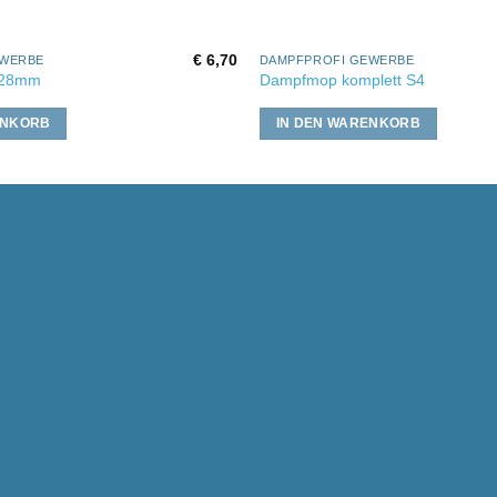
€
6,70
EWERBE
DAMPFPROFI GEWERBE
 28mm
Dampfmop komplett S4
ENKORB
IN DEN WARENKORB