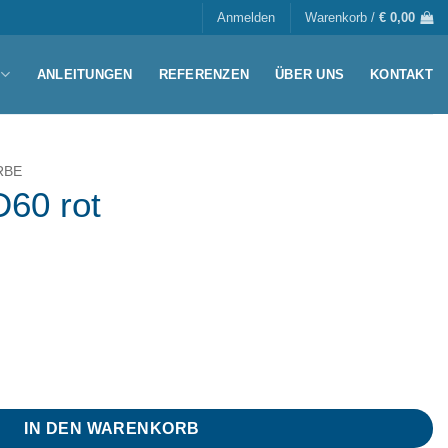
Anmelden
Warenkorb /
€
0,00
ANLEITUNGEN
REFERENZEN
ÜBER UNS
KONTAKT
RBE
D60 rot
IN DEN WARENKORB