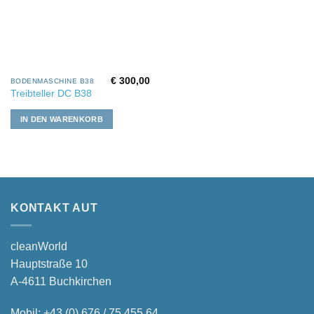
€
300,00
BODENMASCHINE B38
Treibteller DC B38
IN DEN WARENKORB
KONTAKT AUT
cleanWorld
Hauptstraße 10
A-4611 Buchkirchen
Mobil:
+43 (0) 676 / 75 455 64