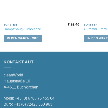
€
92,40
BÜRSTEN
BÜRSTEN
Dampf/Saug-Turbolanze
Gummi/Gummi 
IN DEN WARENKORB
IN DEN WAR
KONTAKT AUT
cleanWorld
Hauptstraße 10
A-4611 Buchkirchen
Mobil:
+43 (0) 676 / 75 455 64
Büro:
+43 (0) 7242 / 350 963