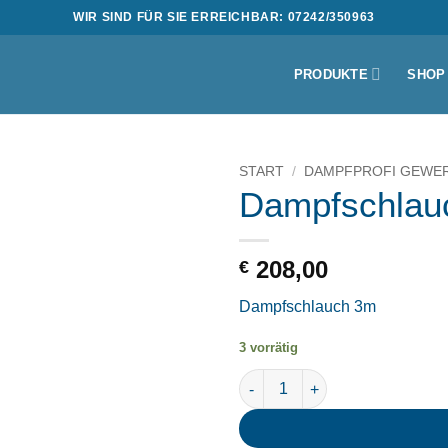
WIR SIND FÜR SIE ERREICHBAR: 07242/350963
PRODUKTE
SHOP
START
/
DAMPFPROFI GEWE
Dampfschlauc
208,00
€
Dampfschlauch 3m
3 vorrätig
Dampfschlauch f. Prof 3m Me