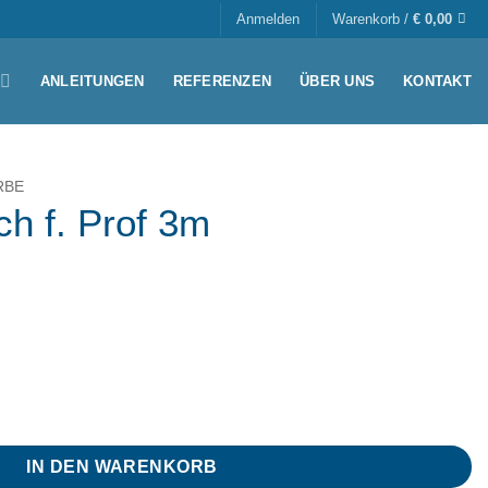
Anmelden
Warenkorb /
€
0,00
ANLEITUNGEN
REFERENZEN
ÜBER UNS
KONTAKT
RBE
h f. Prof 3m
nge
IN DEN WARENKORB