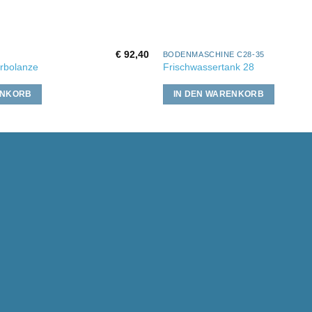
€
92,40
BODENMASCHINE C28-35
rbolanze
Frischwassertank 28
ENKORB
IN DEN WARENKORB