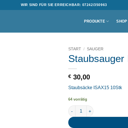
WIR SIND FÜR SIE ERREICHBAR: 07242/350963
PRODUKTE
SHOP
START
/
SAUGER
Staubsauger 
30,00
€
Staubsäcke ISAX15 10Stk
64 vorrätig
Staubsauger Beutel ISAX15 M